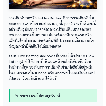
การเดิมพันสดหรือ In-Play Betting คือการวางเดิมพันใน
ขณะที่การแข่งขันกำลังดำเนินอยู่ ซึ่ง pok9 รองรับฟีเจอร์นี้
อย่างเต็มรูปแบบ ราคาต่อรองจะปรับเปลี่ยนตลอดเวลา
ตามสถานการณ์ในสนาม เช่น หลังจากมีประตูแรก หรือ
เมื่อทีมโดนใบแดง นักเดิมพันที่มีประสบการณ์สามารถใช้
ข้อมูลเหล่านี้ตัดสินใจได้อย่างฉลาด
ระบบ Live Betting ของ pok9 มีความล่าช้าต่ำมาก (Low
Latency) ทำให้ราคาที่เห็นบนหน้าจอใกล้เคียงกับเรียล
ไทม์มากที่สุด รองรับการวางเดิมพันผ่านมือถือได้อย่างลื่น
ไหล ไม่ว่าจะเป็น iPhone หรือ Android ไม่ต้องติดตั้งแอป
เปิดเบราว์เซอร์แล้วแทงได้ทันที
ราคา Live อัปเดตทุกวินาที