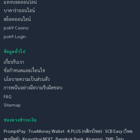
แทงบอลออนไลน์
บาคาร่าออนไลน์
สล็อตออนไลน์
pok9 Casino
pok9 Login
ข้อมูลทั่วไป
เกี่ยวกับเรา
ข้อกำหนดและเงื่อนไข
นโยบายความเป็นส่วนตัว
การพนันอย่างมีความรับผิดชอบ
FAQ
Sitemap
ช่องทางชำระเงิน
PromptPay · TrueMoney Wallet · K PLUS (กสิกรไทย) · SCB Easy (ไทย
พาณิชย์) · Krungthai NEXT · Bangkok Bank · Krungsri · TMB · โอน