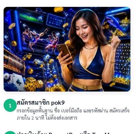
สมัครสมาชิก pok9
1
กรอกข้อมูลพื้นฐาน ชื่อ เบอร์มือถือ และรหัสผ่าน สมัครเสร็จ
ภายใน 2 นาที ไม่ต้องส่งเอกสาร