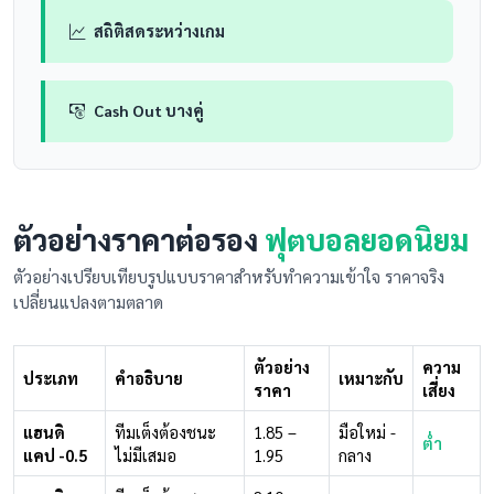
สถิติสดระหว่างเกม
Cash Out บางคู่
ตัวอย่างราคาต่อรอง
ฟุตบอลยอดนิยม
ตัวอย่างเปรียบเทียบรูปแบบราคาสำหรับทำความเข้าใจ ราคาจริง
เปลี่ยนแปลงตามตลาด
ตัวอย่าง
ความ
ประเภท
คำอธิบาย
เหมาะกับ
ราคา
เสี่ยง
แฮนดิ
ทีมเต็งต้องชนะ
1.85 –
มือใหม่ -
ต่ำ
แคป -0.5
ไม่มีเสมอ
1.95
กลาง