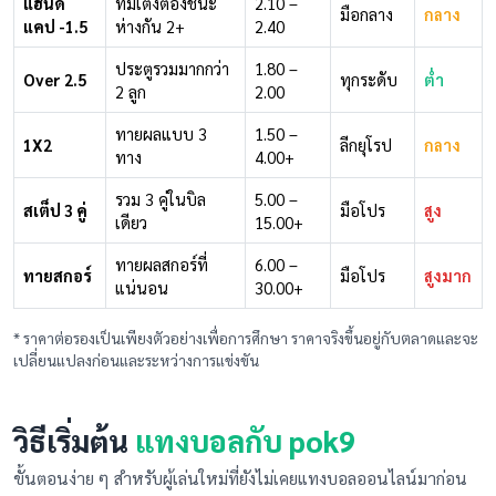
แฮนดิ
ทีมเต็งต้องชนะ
2.10 –
มือกลาง
กลาง
แคป -1.5
ห่างกัน 2+
2.40
ประตูรวมมากกว่า
1.80 –
Over 2.5
ทุกระดับ
ต่ำ
2 ลูก
2.00
ทายผลแบบ 3
1.50 –
1X2
ลีกยุโรป
กลาง
ทาง
4.00+
รวม 3 คู่ในบิล
5.00 –
สเต็ป 3 คู่
มือโปร
สูง
เดียว
15.00+
ทายผลสกอร์ที่
6.00 –
ทายสกอร์
มือโปร
สูงมาก
แน่นอน
30.00+
* ราคาต่อรองเป็นเพียงตัวอย่างเพื่อการศึกษา ราคาจริงขึ้นอยู่กับตลาดและจะ
เปลี่ยนแปลงก่อนและระหว่างการแข่งขัน
วิธีเริ่มต้น
แทงบอลกับ pok9
ขั้นตอนง่าย ๆ สำหรับผู้เล่นใหม่ที่ยังไม่เคยแทงบอลออนไลน์มาก่อน