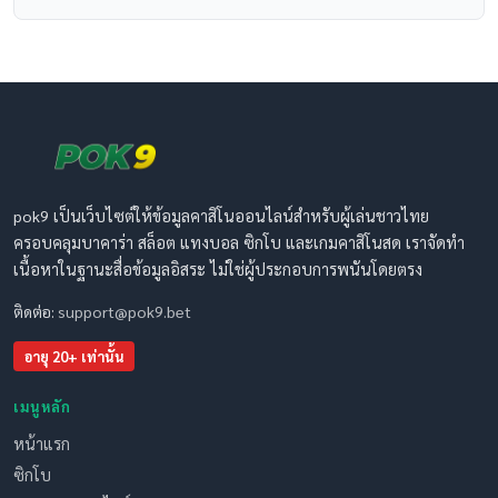
pok9 เป็นเว็บไซต์ให้ข้อมูลคาสิโนออนไลน์สำหรับผู้เล่นชาวไทย
ครอบคลุมบาคาร่า สล็อต แทงบอล ซิกโบ และเกมคาสิโนสด เราจัดทำ
เนื้อหาในฐานะสื่อข้อมูลอิสระ ไม่ใช่ผู้ประกอบการพนันโดยตรง
ติดต่อ:
support@pok9.bet
อายุ 20+ เท่านั้น
เมนูหลัก
หน้าแรก
ซิกโบ