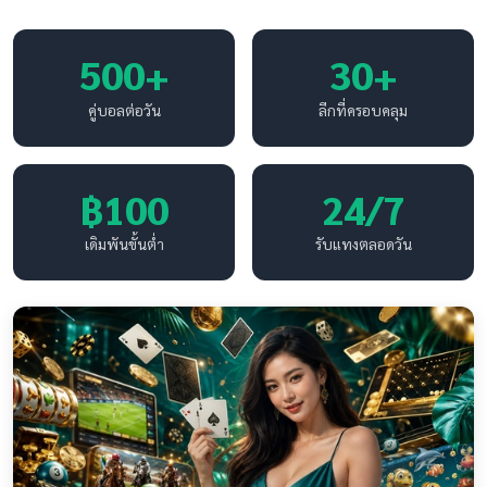
500+
30+
คู่บอลต่อวัน
ลีกที่ครอบคลุม
฿100
24/7
เดิมพันขั้นต่ำ
รับแทงตลอดวัน