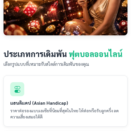
ประเภทการเดิมพัน
ฟุตบอลออนไลน์
เลือกรูปแบบที่เหมาะกับสไตล์การเดิมพันของคุณ
แฮนดิแคป (Asian Handicap)
ราคาต่อรองแบบเอเชียที่นิยมที่สุดในไทย ให้ต่อหรือรับลูกครึ่ง ลด
ความเสี่ยงเสมอได้ดี