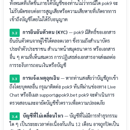
ทั้งหมดที่เกิดขึ้นภายใต้บัญชีของท่านไม่ว่ากรณีใด pok9 จะ
ไม่รับผิดชอบต่อการสูญเสียหรือความเสียหายที่เกิดจากการ
เข้าถึงบัญชีโดยไม่ได้รับอนุญาต
การยืนยันตัวตน (KYC)
— pok9 มีสิทธิ์ขอเอกสาร
3.2
ยืนยันตัวตนจากผู้ใช้ได้ตลอดเวลา ซึ่งรวมถึงสำเนาบัตร
ประจำตัวประชาชน สำเนาหน้าสมุดธนาคาร หรือเอกสาร
อื่น ๆ ตามที่เห็นสมควร การปฏิเสธส่งเอกสารอาจส่งผลต่อ
การระงับการถอนเงินหรือบัญชี
การแจ้งเหตุฉุกเฉิน
— หากท่านสงสัยว่าบัญชีถูกเข้า
3.3
ถึงโดยบุคคลอื่น กรุณาติดต่อ pok9 ทันทีผ่านช่องทาง Live
Chat หรืออีเมล
support@pok9.bet
pok9 จะดำเนินการ
ตรวจสอบและอายัดบัญชีชั่วคราวเพื่อความปลอดภัย
บัญชีที่ไม่เคลื่อนไหว
— บัญชีที่ไม่มีการทำธุรกรรม
3.4
ใด ๆ เป็นระยะเวลาต่อเนื่องกันเกิน 12 เดือน อาจถูกปิดเป็น