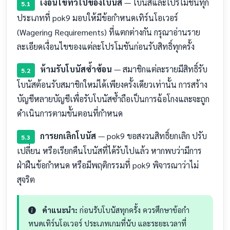
เงื่อนไขทั่วไปของโบนัส
— โบนัสและโปรโมชันทุก
5.1
ประเภทที่ pok9 มอบให้มีข้อกำหนดเทิร์นโอเวอร์
(Wagering Requirements) ที่แตกต่างกัน กรุณาอ่านราย
ละเอียดเงื่อนไขของแต่ละโปรโมชันก่อนรับสิทธิ์ทุกครั้ง
ห้ามรับโบนัสซ้ำซ้อน
— สมาชิกแต่ละรายมีสิทธิ์รับ
5.2
โบนัสต้อนรับสมาชิกใหม่ได้เพียงครั้งเดียวเท่านั้น การสร้าง
บัญชีหลายบัญชีเพื่อรับโบนัสซ้ำถือเป็นการฉ้อโกงและจะถูก
ดำเนินการตามขั้นตอนที่กำหนด
การยกเลิกโบนัส
— pok9 ขอสงวนสิทธิ์ยกเลิก ปรับ
5.3
เปลี่ยน หรือเรียกคืนโบนัสที่ได้รับไปแล้ว หากพบว่ามีการ
ฝ่าฝืนข้อกำหนด หรือมีพฤติกรรมที่ pok9 พิจารณาว่าไม่
สุจริต
คำแนะนำ:
ก่อนรับโบนัสทุกครั้ง ควรศึกษาข้อกำ
หนดเทิร์นโอเวอร์ ประเภทเกมที่นับ และระยะเวลาที่